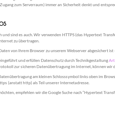
 B. Zugang zum Serverraum) immer an Sicherheit denkt und entsp
.
ps
ch und sind es auch. Wir verwenden HTTPS (das Hypertext Transfe
nternet zu übertragen.
 Daten von Ihrem Browser zu unserem Webserver abgesichert ist 
 eingeführt und erfüllen Datenschutz durch Technikgestaltung
Art
otokoll zur sicheren Datenübertragung im Internet, können wir d
 Datenübertragung am kleinen Schlosssymbol
links oben im Browse
ps (anstatt http) als Teil unserer Internetadresse.
hten, empfehlen wir die Google Suche nach “Hypertext Transfer