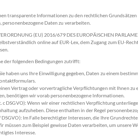
nen transparente Informationen zu den rechtlichen Grundsätzen 
, personenbezogene Daten zu verarbeiten.
f die VERORDNUNG (EU) 2016/679 DES EUROPÄISCHEN PARLAMEN
lbstverständlich online auf EUR-Lex, dem Zugang zum EU-Recht
sen.
e der folgenden Bedingungen zutrifft:
 Sie haben uns Ihre Einwilligung gegeben, Daten zu einem bestimm
ontaktformulars.
einen Vertrag oder vorvertragliche Verpflichtungen mit Ihnen zu 
ßen, benötigen wir vorab personenbezogene Informationen.
it. c DSGVO): Wenn wir einer rechtlichen Verpflichtung unterliege
chhaltung aufzuheben. Diese enthalten in der Regel personenbez
. f DSGVO): Im Falle berechtigter Interessen, die Ihre Grundrecht
 müssen zum Beispiel gewisse Daten verarbeiten, um unsere Websi
tigtes Interesse.