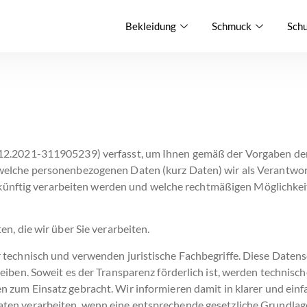
Bekleidung
Schmuck
Sch
.12.2021-311905239) verfasst, um Ihnen gemäß der Vorgaben de
elche personenbezogenen Daten (kurz Daten) wir als Verantwort
 zukünftig verarbeiten werden und welche rechtmäßigen Möglichkei
n, die wir über Sie verarbeiten.
technisch und verwenden juristische Fachbegriffe. Diese Datens
eiben. Soweit es der Transparenz förderlich ist, werden technisc
en
zum Einsatz gebracht. Wir informieren damit in klarer und ein
en verarbeiten, wenn eine entsprechende gesetzliche Grundlage 