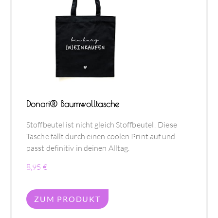
Donari® Baumwolltasche
Stoffbeutel ist nicht gleich Stoffbeutel! Diese
Tasche fällt durch einen coolen Print auf und
passt definitiv in deinen Alltag.
8,95 €
ZUM PRODUKT