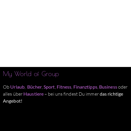
My World of Group
Ob
Urlaub
,
Bücher
,
Sport
,
Fitness
,
Finanztipps
,
Business
oder
alles über
Haustiere
– bei uns findest Du immer
das richtige
Angebot!